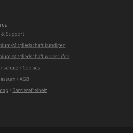
ICE
e & Support
ium-Mitgliedschaft kündigen
ium-Mitgliedschaft widerrufen
enschutz
/
Cookies
ressum
/
AGB
emap
/
Barrierefreiheit