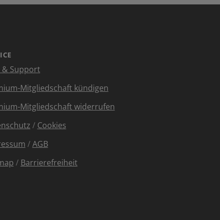
ICE
e & Support
ium-Mitgliedschaft kündigen
ium-Mitgliedschaft widerrufen
enschutz
/
Cookies
ressum
/
AGB
emap
/
Barrierefreiheit