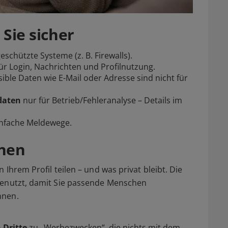
 Sie sicher
schützte Systeme (z. B. Firewalls).
ür Login, Nachrichten und Profilnutzung.
ible Daten wie E-Mail oder Adresse sind nicht für
daten
nur für Betrieb/Fehleranalyse – Details im
infache Meldewege.
hnen
 Ihrem Profil teilen – und was privat bleibt. Die
genutzt, damit Sie passende Menschen
nnen.
 Dritte
zu „Werbezwecken“, die nichts mit dem