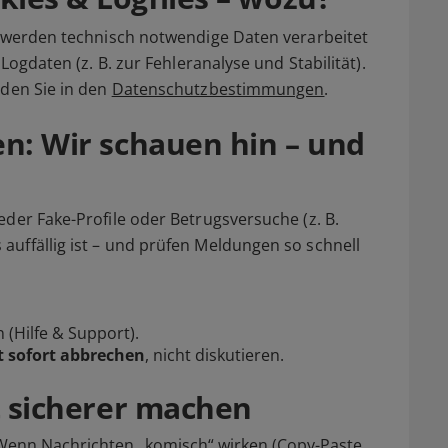
, werden technisch notwendige Daten verarbeitet
Logdaten (z. B. zur Fehleranalyse und Stabilität).
nden Sie in den
Datenschutzbestimmungen
.
en: Wir schauen hin – und
eder Fake-Profile oder Betrugsversuche (z. B.
uffällig ist – und prüfen Meldungen so schnell
n
(Hilfe & Support).
 sofort abbrechen
, nicht diskutieren.
rt sicherer machen
enn Nachrichten „komisch“ wirken (Copy-Paste,