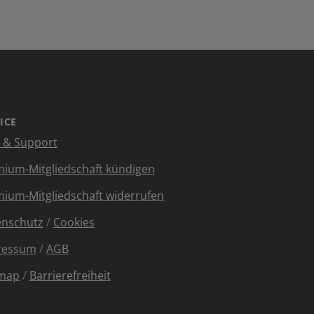
ICE
e & Support
ium-Mitgliedschaft kündigen
ium-Mitgliedschaft widerrufen
enschutz
/
Cookies
ressum
/
AGB
emap
/
Barrierefreiheit