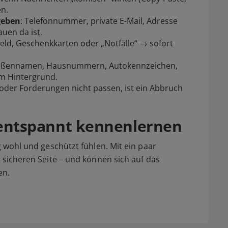
en.
geben
: Telefonnummer, private E-Mail, Adresse
uen da ist.
Geld, Geschenkkarten oder „Notfälle“ → sofort
traßennamen, Hausnummern, Autokennzeichen,
m Hintergrund.
der Forderungen nicht passen, ist ein Abbruch
– entspannt kennenlernen
g wohl und geschützt fühlen. Mit ein paar
r sicheren Seite – und können sich auf das
en.