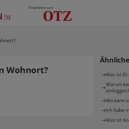
Empfohlen von:
ohnort?
Ähnlich
en Wohnort?
Was ist ID
Warum kan
einloggen
Wo kann i
Ich habe m
Was ist A